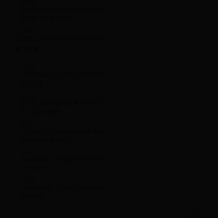
06-06
北京林业大学工学院2013年在职
攻读硕士专业学位研...
11-01
10级、12级学生体质健康补测通
知
热门文章
10-24
12级本学期《学生体质健康标
10-10
准》集中测试的通知
【评优资助】工学院2015年评优
工作方案
10-19
10级本学期《学生体质健康标
04-18
准》集中测试的通知
关于五一数学建模联赛（原苏北
赛）报名的通知
10-12
各项表格下载请到“学团工作”版块
07-17
中进行选择下载
【资助工作】2015年暑期家庭经
济困难学生资助工作...
10-12
历届就业单位汇总
10-17
【评奖评优】工学院2013年评优
工作方案
10-10
【评优资助】工学院2014年评优
工作方案
通讯地址：