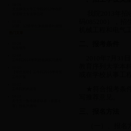
06-06
北京林业大学工学院2013年在职
我院2013年
攻读硕士专业学位研...
码085200），
11-01
10级、12级学生体质健康补测通
机械工程和电气
知
热门文章
10-24
二、报考条件
12级本学期《学生体质健康标
10-26
准》集中测试的通知
现任领导
10-19
12-08
2010年7月31
10级本学期《学生体质健康标
工学院2014年驾校培训实习通知
准》集中测试的通知
教育序列大学本
10-10
【评优资助】工学院2015年评优
10-12
或在学校从事工
各项表格下载请到“学团工作”版块
工作方案
中进行选择下载
10-12
★符合报考条
工学院机构设置
10-12
历届就业单位汇总
写推荐意见。
04-18
关于五一数学建模联赛（原苏北
赛）报名的通知
三、报名方法
（一）、报名