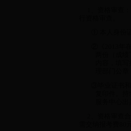
1、
资格审查：
行资格审查。
① 本人身份
②《2013
两份（成绩
内容，填写
理部门公章
③毕业证书
复印件。持
服务中心出
2、资格审查
需
交纳报考费80