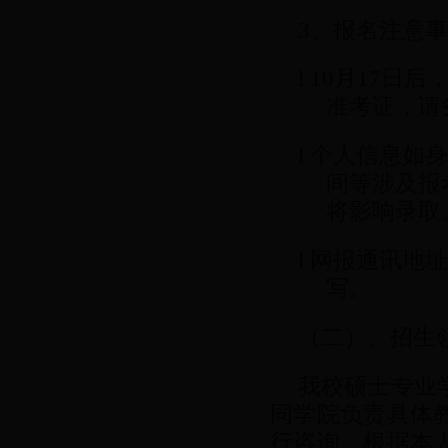
3、报名注意
l
10月17日
准考证，请
l
个人信息如
间等涉及报
将影响录取
l
网报通讯地
写。
（二）、招生
我校硕士专业
同学院负责具体
行咨询，根据本