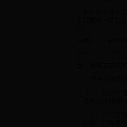
考生应在报名阶
生院网站--研究
目）：
学位类型
招生学院
工程硕士
工学院
五、考试方式及
入学考试采取
（一）第一阶段
考试具体时间
（二）第二阶
面试。具体要