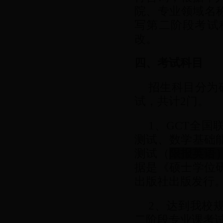
院、专业领域名
写第二阶段考试
改。
四、考试科目
招生科目分为
试，共计2门。
1、GCT全
测试、数学基础
测试（
限报英语
据是《硕士学位
出版社出版发行
2、达到我校
二阶段专业课考