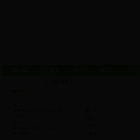
学院首页
学院概况
学科专业
师资队伍
教育
学院公告
04-08
颜小飞
工学院硕士研究生申请提前答辩
的条件
王远
07-06
刘素梅
关于2013年暑假学生公寓安全管
罗海风
理的通知