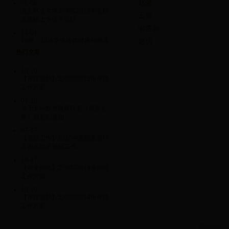
赵健
06-06
北京林业大学工学院2013年在职
王贺
攻读硕士专业学位研...
谢将剑
11-01
10级、12级学生体质健康补测通
赵玥
知
热门文章
10-24
12级本学期《学生体质健康标
10-10
准》集中测试的通知
【评优资助】工学院2015年评优
工作方案
10-19
10级本学期《学生体质健康标
04-18
准》集中测试的通知
关于五一数学建模联赛（原苏北
赛）报名的通知
10-12
各项表格下载请到“学团工作”版块
07-17
中进行选择下载
【资助工作】2015年暑期家庭经
济困难学生资助工作...
10-12
历届就业单位汇总
10-17
【评奖评优】工学院2013年评优
工作方案
10-10
【评优资助】工学院2014年评优
工作方案
通讯地址：